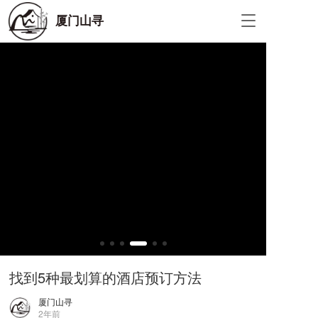
T
厦门山寻
o
g
g
l
e
n
a
v
i
g
a
t
i
o
n
找到5种最划算的酒店预订方法
厦门山寻
2年前